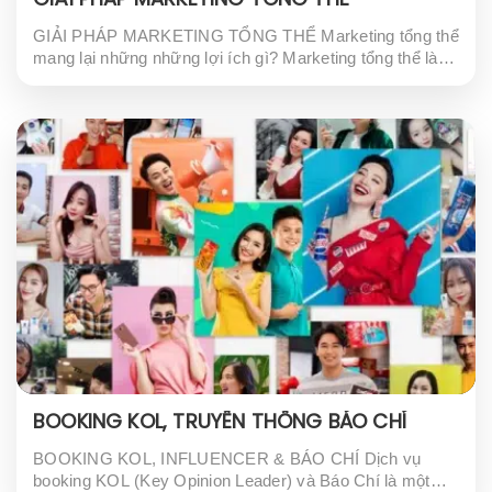
GIẢI PHÁP MARKETING TỔNG THỂ
GIẢI PHÁP MARKETING TỔNG THỂ Marketing tổng thể
mang lại những những lợi ích gì? Marketing tổng thể là
một chiến lược quan trọng trong việc quảng bá thương
hiệu và tăng doanh số bán...
BOOKING KOL, TRUYỀN THÔNG BÁO CHÍ
BOOKING KOL, INFLUENCER & BÁO CHÍ Dịch vụ
booking KOL (Key Opinion Leader) và Báo Chí là một