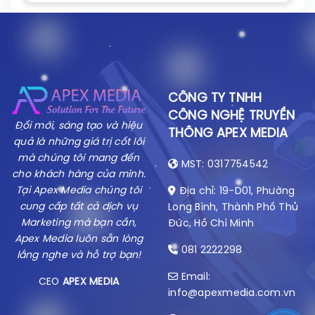
CÔNG TY TNHH
CÔNG NGHỆ TRUYỀN
Đổi mới, sáng tạo và hiệu
THÔNG APEX MEDIA
quả là những giá trị cốt lõi
mà chúng tôi mang đến
MST: 0317754542
cho khách hàng của mình.
Tại Apex Media chúng tôi
Địa chỉ: 19-D01, Phường
cung cấp tất cả dịch vụ
Long Bình, Thành Phố Thủ
Marketing mà bạn cần,
Đức, Hồ Chí Minh
Apex Media luôn sẵn lòng
081 2222298
lắng nghe và hỗ trợ bạn!
Email:
CEO
APEX MEDIA
info@apexmedia.com.vn