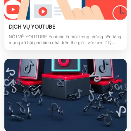
DỊCH VỤ YOUTUBE
NÓI VỀ YOUTUBE Youtube là một trong những nền tảng
mạng xã hội phổ biến nhất trên thế giới, với hơn 2 tỷ
người dùng đăng ký và hàng triệu giờ video được xem
hàng...