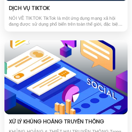
DỊCH VỤ TIKTOK
NÓI VỀ TIKTOK TikTok là một ứng dụng mạng xã hội
đang được sử dụng phổ biến trên toàn thế giới, đặc biệt
là trong giới trẻ. Với hơn 1 tỷ người dùng đăng ký...
XỬ LÝ KHỦNG HOẢNG TRUYỀN THÔNG
KHỦNG HOẢNG & THIỆT HẠI TRUYỀN THÔNG Trong