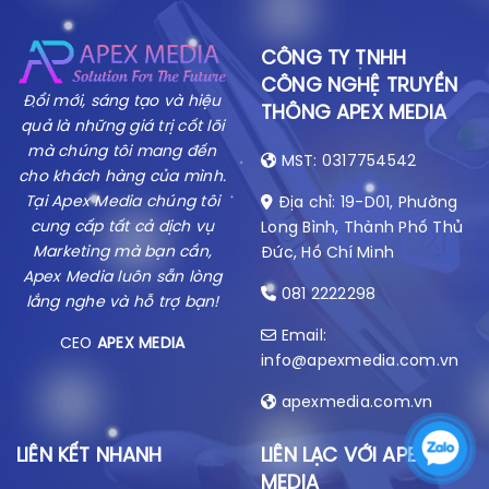
CÔNG TY TNHH
CÔNG NGHỆ TRUYỀN
Đổi mới, sáng tạo và hiệu
THÔNG APEX MEDIA
quả là những giá trị cốt lõi
mà chúng tôi mang đến
MST: 0317754542
cho khách hàng của mình.
Tại Apex Media chúng tôi
Địa chỉ: 19-D01, Phường
cung cấp tất cả dịch vụ
Long Bình, Thành Phố Thủ
Marketing mà bạn cần,
Đức, Hồ Chí Minh
Apex Media luôn sẵn lòng
081 2222298
lắng nghe và hỗ trợ bạn!
Email:
CEO
APEX MEDIA
info@apexmedia.com.vn
apexmedia.com.vn
LIÊN KẾT NHANH
LIÊN LẠC VỚI APEX
MEDIA