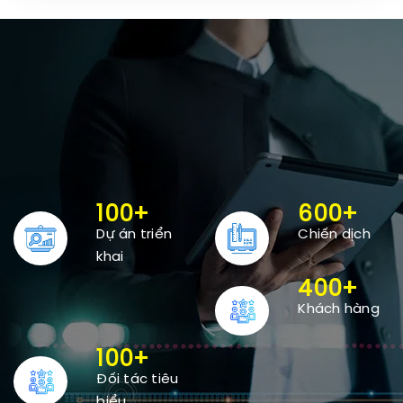
100
+
600
+
Dự án triển
Chiến dịch
khai
400
+
Khách hàng
100
+
Đối tác tiêu
biểu