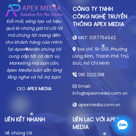
CÔNG TY TNHH
CÔNG NGHỆ TRUYỀN
Đổi mới, sáng tạo và hiệu
THÔNG APEX MEDIA
quả là những giá trị cốt lõi
mà chúng tôi mang đến
MST: 0317754542
cho khách hàng của mình.
Tại Apex Media chúng tôi
Địa chỉ: 19-D01, Phường
cung cấp tất cả dịch vụ
Long Bình, Thành Phố Thủ
Marketing mà bạn cần,
Đức, Hồ Chí Minh
Apex Media luôn sẵn lòng
081 2222298
lắng nghe và hỗ trợ bạn!
Email:
CEO
APEX MEDIA
info@apexmedia.com.vn
apexmedia.com.vn
LIÊN KẾT NHANH
LIÊN LẠC VỚI APEX
MEDIA
Về chúng tôi